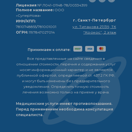
Лицензия
№ Л041-01148-78/00334399
Полное название:
ООО
«СуперНова»
г. Санкт-Петербург
ИНН/КПП:
7810748855/781001001
ул. Типанова 27/39, ТК
ОГРН:
1197847027014
“Космос”, 2 этаж
Принимаем к оплате:
Все представленные на сайте сведения в
отношении стоимости, перечня и содержания услуг
носят информационный характер и не являются
публичной офертой, определяемой ст. 437.2 ГК РФ,
и могут быть изменены без предварительного
уведомления. Определить точную стоимость
лечения возможно только на приеме у врача.
Медицинские услуги имеют противопоказания.
Перед применением необходима консультация
специалиста.