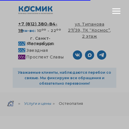
+7 (812) 380-84-
ул. Типанова
оо
оо
18
27/39, ТК “Космос”,
пн-вс:
10
- 22
2 этаж
г. Санкт-
Петербург
Московская
Звездная
Проспект Славы
Уважаемые клиенты, наблюдаются перебои со
связью. Мы фиксируем все обращения и
обязательно перезвоним!
Услуги и цены
Остеопатия
»
»