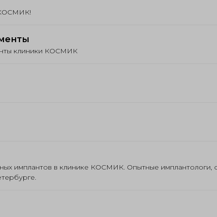
 КОСМИК!
ументы
енты клиники КОСМИК
ных имплантов в клинике КОСМИК. Опытные имплантологи,
етербурге.