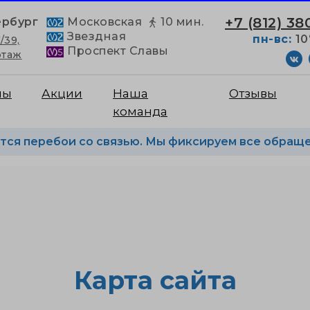
+7 (812) 38
ербург
Московская
10 мин.
Звездная
пн-вс:
10
/39,
Проспект Славы
этаж
ны
Акции
Наша
Отзывы
команда
ся перебои со связью. Мы фиксируем все обраще
/39, ТК “Космос”, 2 этаж
Карта сайта