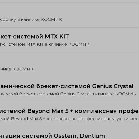
ссрочку в клинике КОСМИК
кет-системой MTX KIT
т-системой MTX KIT в клинике КОСМИК
линике КОСМИК
мической брекет-системой Genius Crystal
ческой брекет-системой Genius Crystal в клинике КОСМИК
стемой Beyond Max 5 + комплексная профе
емой Beyond Max 5 + комплексная профессиональную гигие
тация системой Osstem, Dentium