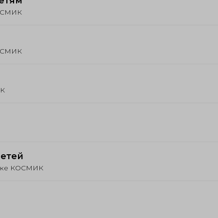
детям
КОСМИК
КОСМИК
ИК
детей
нике КОСМИК