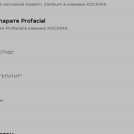
ия системой Osstem, Dentium в клинике КОСМИК
арате Profacial
те Profacial в клинике КОСМИК
иСПИД"
иГЕПАТИТ"
ны