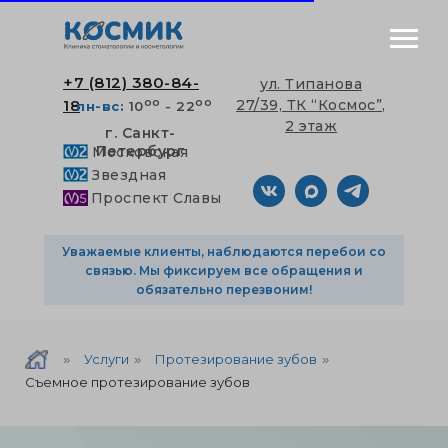
+7 (812) 380-84-
ул. Типанова
оо
оо
18
27/39, ТК “Космос”,
пн-вс:
10
- 22
2 этаж
г. Санкт-
Петербург
Московская
Звездная
Проспект Славы
Уважаемые клиенты, наблюдаются перебои со
связью. Мы фиксируем все обращения и
обязательно перезвоним!
Услуги
Протезирование зубов
»
»
»
Съемное протезирование зубов