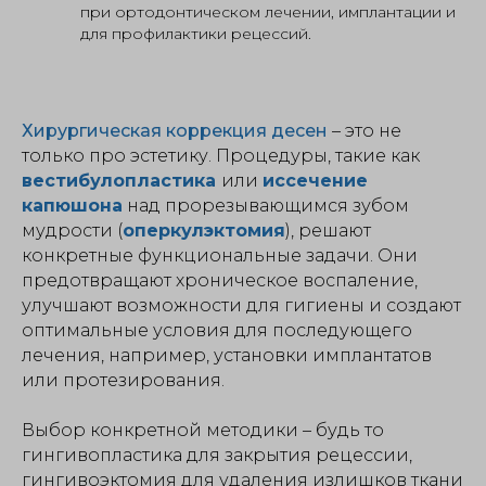
при ортодонтическом лечении, имплантации и
для профилактики рецессий.
Хирургическая коррекция десен
– это не
только про эстетику. Процедуры, такие как
вестибулопластика
или
иссечение
капюшона
над прорезывающимся зубом
мудрости (
оперкулэктомия
), решают
конкретные функциональные задачи. Они
предотвращают хроническое воспаление,
улучшают возможности для гигиены и создают
оптимальные условия для последующего
лечения, например, установки имплантатов
или протезирования.
Выбор конкретной методики – будь то
гингивопластика для закрытия рецессии,
гингивоэктомия для удаления излишков ткани