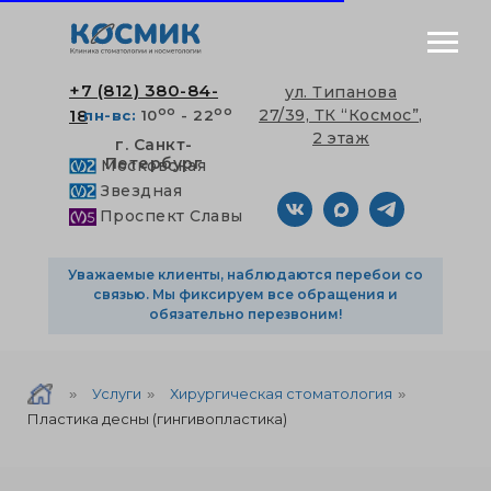
+7 (812) 380-84-
ул. Типанова
оо
оо
18
27/39, ТК “Космос”,
пн-вс:
10
- 22
2 этаж
г. Санкт-
Петербург
Московская
Звездная
Проспект Славы
Уважаемые клиенты, наблюдаются перебои со
связью. Мы фиксируем все обращения и
обязательно перезвоним!
Услуги
Хирургическая стоматология
»
»
»
Пластика десны (гингивопластика)