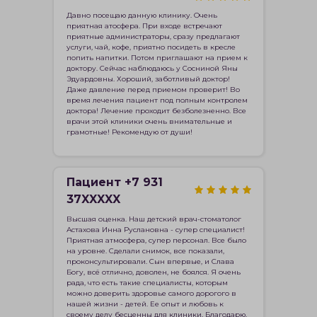
Давно посещаю данную клинику. Очень
приятная атосфера. При входе встречают
приятные администраторы, сразу предлагают
услуги, чай, кофе, приятно посидеть в кресле
попить напитки. Потом приглашают на прием к
доктору. Сейчас наблюдаюсь у Сосниной Яны
Эдуардовны. Хороший, заботливый доктор!
Даже давление перед приемом проверит! Во
время лечения пациент под полным контролем
доктора! Лечение проходит безболезненно. Все
врачи этой клиники очень внимательные и
грамотные! Рекомендую от души!
Пациент +7 931
37XXXXX
Высшая оценка. Наш детский врач-стоматолог
Астахова Инна Руслановна - супер специалист!
Приятная атмосфера, супер персонал. Все было
на уровне. Сделали снимок, все показали,
проконсультировали. Сын впервые, и Слава
Богу, всё отлично, доволен, не боялся. Я очень
рада, что есть такие специалисты, которым
можно доверить здоровье самого дорогого в
нашей жизни - детей. Ее опыт и любовь к
своему делу бесценны для клиники. Благодарю.