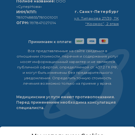
Полное название:
ООО
«СуперНова»
г. Санкт-Петербург
ИНН/КПП:
7810748855/781001001
ул. Типанова 27/39, ТК
ОГРН:
1197847027014
“Космос”, 2 этаж
Принимаем к оплате:
Все представленные на сайте сведения в
отношении стоимости, перечня и содержания услуг
носят информационный характер и не являются
публичной офертой, определяемой ст. 437.2 ГК РФ,
и могут быть изменены без предварительного
уведомления. Определить точную стоимость
лечения возможно только на приеме у врача.
Медицинские услуги имеют противопоказания.
Перед применением необходима консультация
специалиста.
© 2023
ООО «СуперНова».
196211, г. Санкт-