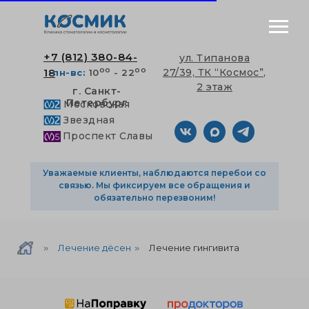
+7 (812) 380-84-
ул. Типанова
оо
оо
18
27/39, ТК “Космос”,
пн-вс:
10
- 22
2 этаж
г. Санкт-
Петербург
Московская
Звездная
Проспект Славы
Уважаемые клиенты, наблюдаются перебои со
связью. Мы фиксируем все обращения и
обязательно перезвоним!
Лечение дёсен
Лечение гингивита
»
»