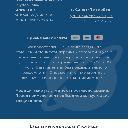
«СуперНова»
г. Санкт-Петербург
ИНН/КПП:
7810748855/781001001
ул. Типанова 27/39, ТК
ОГРН:
1197847027014
“Космос”, 2 этаж
Принимаем к оплате:
Все представленные на сайте сведения в
отношении стоимости, перечня и содержания услуг
носят информационный характер и не являются
публичной офертой, определяемой ст. 437.2 ГК РФ,
и могут быть изменены без предварительного
уведомления. Определить точную стоимость
лечения возможно только на приеме у врача.
Медицинские услуги имеют противопоказания.
Перед применением необходима консультация
специалиста.
© 2023
ООО «СуперНова».
196211, г. Санкт-
Мы используем Cookies