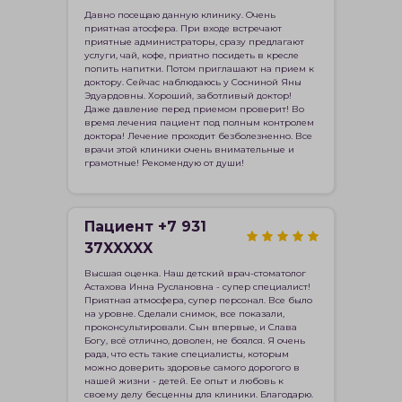
Давно посещаю данную клинику. Очень
приятная атосфера. При входе встречают
приятные администраторы, сразу предлагают
услуги, чай, кофе, приятно посидеть в кресле
попить напитки. Потом приглашают на прием к
доктору. Сейчас наблюдаюсь у Сосниной Яны
Эдуардовны. Хороший, заботливый доктор!
Даже давление перед приемом проверит! Во
время лечения пациент под полным контролем
доктора! Лечение проходит безболезненно. Все
врачи этой клиники очень внимательные и
грамотные! Рекомендую от души!
Пациент +7 931
37XXXXX
Высшая оценка. Наш детский врач-стоматолог
Астахова Инна Руслановна - супер специалист!
Приятная атмосфера, супер персонал. Все было
на уровне. Сделали снимок, все показали,
проконсультировали. Сын впервые, и Слава
Богу, всё отлично, доволен, не боялся. Я очень
рада, что есть такие специалисты, которым
можно доверить здоровье самого дорогого в
нашей жизни - детей. Ее опыт и любовь к
своему делу бесценны для клиники. Благодарю.