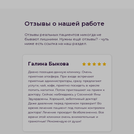
Отзывы о нашей работе
Отзывы реальных пациентов никогда не
бывают лишними. Нужны ещё отзывы? - чуть
ниже есть ссылка на наш раздел.
Галина Быкова
Давно посещаю данную клинику. Очень
приятная атосфера. При входе встречают
приятные администраторы, сразу предлагают
услуги, чай, кофе, приятно посидеть в кресле
попить напитки. Потом приглашают на прием к
доктору. Сейчас наблюдаюсь у Сосниной Яны
Эдуардовны. Хороший, заботливый доктор!
Даже давление перед приемом проверит! Во
время лечения пациент под полным контролем
доктора! Лечение проходит безболезненно. Все
врачи этой клиники очень внимательные и
грамотные! Рекомендую от души!