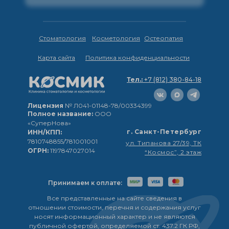
Стоматология
Косметология
Остеопатия
Карта сайта
Политика конфиденциальности
Тел.:
+7 (812) 380-84-18
Лицензия
№ Л041-01148-78/00334399
Полное название:
ООО
«СуперНова»
г. Санкт-Петербург
ИНН/КПП:
7810748855/781001001
ул. Типанова 27/39, ТК
ОГРН:
1197847027014
“Космос”, 2 этаж
Принимаем к оплате:
Все представленные на сайте сведения в
отношении стоимости, перечня и содержания услуг
носят информационный характер и не являются
публичной офертой, определяемой ст. 437.2 ГК РФ,