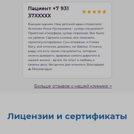
Пациент +7 931
37XXXXX
Высшая оценка. Наш детский врач-стоматолог
Астахова Инна Руслановна - супер специалист!
Приятная атмосфера, супер персонал. Все было
на уровне. Сделали снимок, все показали,
проконсультировали. Сын впервые, и Слава
Богу, всё отлично, доволен, не боялся. Я очень
рада, что есть такие специалисты, которым
можно доверить здоровье самого дорогого в
нашей жизни - детей. Ее опыт и любовь к
своему делу бесценны для клиники. Благодарю.
🙏 Рекомендую.
Больше отзывов о нашей клинике >
Лицензии и сертификаты