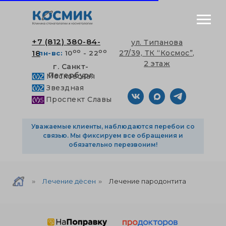
+7 (812) 380-84-
ул. Типанова
оо
оо
18
27/39, ТК “Космос”,
пн-вс:
10
- 22
2 этаж
г. Санкт-
Петербург
Московская
Звездная
Проспект Славы
Уважаемые клиенты, наблюдаются перебои со
связью. Мы фиксируем все обращения и
обязательно перезвоним!
Лечение дёсен
Лечение пародонтита
»
»