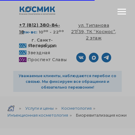
+7 (812) 380-84-
ул. Типанова
оо
оо
18
27/39, ТК “Космос”,
пн-вс:
10
- 22
2 этаж
г. Санкт-
Петербург
Московская
Звездная
Проспект Славы
Уважаемые клиенты, наблюдаются перебои со
связью. Мы фиксируем все обращения и
обязательно перезвоним!
Услуги и цены
Косметология
»
»
»
Инъекционная косметология
Биоревитализация кожи
»