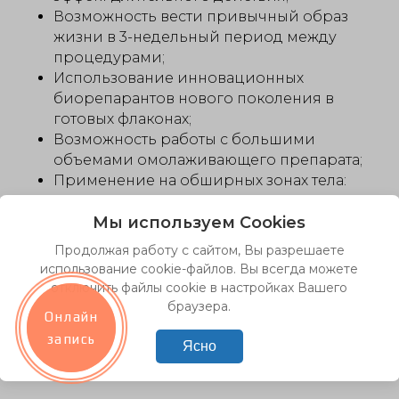
Возможность вести привычный образ
жизни в 3-недельный период между
процедурами;
Использование инновационных
биорепарантов нового поколения в
готовых флаконах;
Возможность работы с большими
объемами омолаживающего препарата;
Применение на обширных зонах тела:
лицо, шея, декольте, живот, ягодицы,
Мы используем Cookies
плечи, волосистая часть головы;
Многоуровневое воздействие с
Продолжая работу с сайтом, Вы разрешаете
использованием различных техник, в том
использование cookie-файлов. Вы всегда можете
числе канюльных, для работы с
отключить файлы cookie в настройках Вашего
эпидермисом, дермой и гиподермой;
браузера.
Онлайн
Онлайн
Высокая экономическая доступность
запись
запись
эффективной омолаживающей
Ясно
процедуры для пациентов.