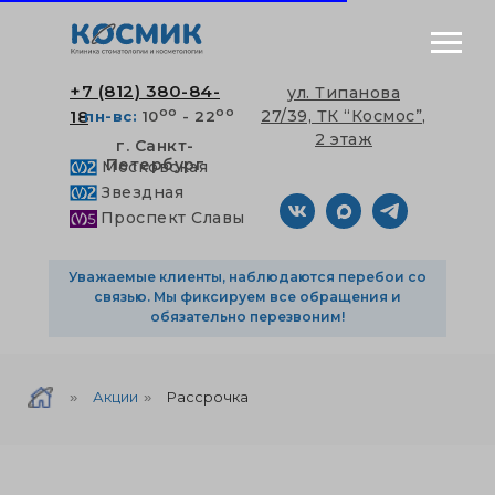
+7 (812) 380-84-
ул. Типанова
оо
оо
18
27/39, ТК “Космос”,
пн-вс:
10
- 22
2 этаж
г. Санкт-
Петербург
Московская
Звездная
Проспект Славы
Уважаемые клиенты, наблюдаются перебои со
связью. Мы фиксируем все обращения и
обязательно перезвоним!
Акции
Рассрочка
»
»