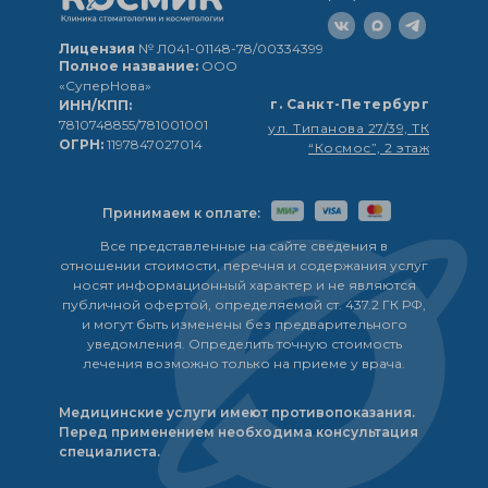
Лицензия
№ Л041-01148-78/00334399
Полное название:
ООО
«СуперНова»
г. Санкт-Петербург
ИНН/КПП:
7810748855/781001001
ул. Типанова 27/39, ТК
ОГРН:
1197847027014
“Космос”, 2 этаж
Принимаем к оплате:
Все представленные на сайте сведения в
отношении стоимости, перечня и содержания услуг
носят информационный характер и не являются
публичной офертой, определяемой ст. 437.2 ГК РФ,
и могут быть изменены без предварительного
уведомления. Определить точную стоимость
лечения возможно только на приеме у врача.
Медицинские услуги имеют противопоказания.
Перед применением необходима консультация
специалиста.