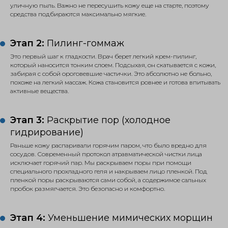
уличную пыль. Важно не пересушить кожу еще на старте, поэтому
средства подбираются максимально мягкие.
Этап 2:
Пилинг-гоммаж
Это первый шаг к гладкости. Врач берет легкий крем-пилинг,
который наносится тонким слоем. Подсыхая, он скатывается с кожи,
забирая с собой ороговевшие частички. Это абсолютно не больно,
похоже на легкий массаж. Кожа становится ровнее и готова впитывать
активные вещества.
Этап 3:
Раскрытие пор (холодное
гидрирование)
Раньше кожу распаривали горячим паром, что было вредно для
сосудов. Современный протокол атравматической чистки лица
исключает горячий пар. Мы раскрываем поры при помощи
специального прохладного геля и накрываем лицо пленкой. Под
пленкой поры раскрываются сами собой, а содержимое сальных
пробок размягчается. Это безопасно и комфортно.
Этап 4:
Уменьшение мимических морщин