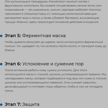
Это кульминация процедуры. Косметолог наносит состав с
фруктовыми кислотами. Вы можете почувствовать легкое тепло или
покалывание — это нормально, значит, препарат работает. Кислоты
проникают в открытые поры и с помощью химической реакции
растворяют жир и грязь, а также убивают бактерии, вызывающие
прыщи. Именно здесь происходит основное действие очищения.
Этап 5:
Ферментная маска
Чтобы довести результат до идеала, часто используется ферментный
пилинг. Он «доедает» то, что осталось после кислот, и полирует кожу до
блеска.
Этап 6:
Успокоение и сужение пор
После активной работы кожу нужно успокоить. Для этого
используются маски с глиной, цинком, успокаивающими травами. Мы
накладываем маску, которая подбирается под ваш тип кожи (с глиной,
цинком или успокаивающими травами). Она снимает красноту,
дезинфицирует и стягивает поры обратно, чтобы в них не попадала
грязь.
Этап 7:
Защита