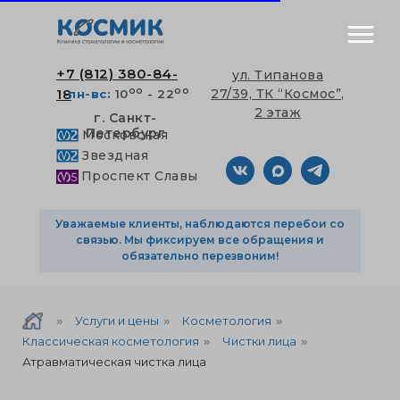
+7 (812) 380-84-
ул. Типанова
оо
оо
18
27/39, ТК “Космос”,
пн-вс:
10
- 22
2 этаж
г. Санкт-
Петербург
Московская
Звездная
Проспект Славы
Уважаемые клиенты, наблюдаются перебои со
связью. Мы фиксируем все обращения и
обязательно перезвоним!
Услуги и цены
Косметология
»
»
»
Классическая косметология
Чистки лица
»
»
Атравматическая чистка лица