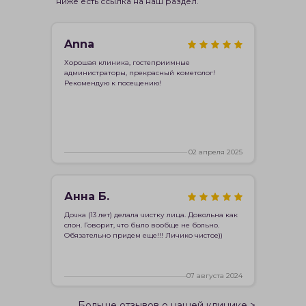
ниже есть ссылка на наш раздел.
Anna
Хорошая клиника, гостеприимные
администраторы, прекрасный кометолог!
Рекомендую к посещению!
02 апреля 2025
Анна Б.
Дочка (13 лет) делала чистку лица. Довольна как
слон. Говорит, что было вообще не больно.
Обязательно придем еще!!! Личико чистое))
07 августа 2024
Больше отзывов о нашей клинике >