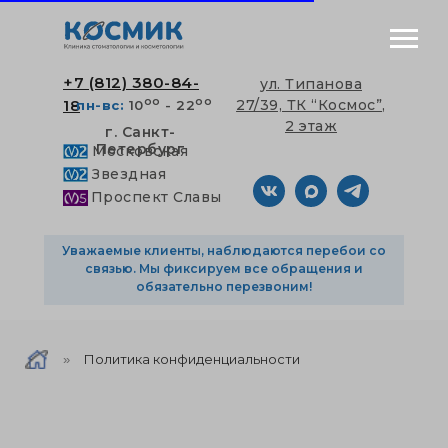
+7 (812) 380-84-
ул. Типанова
оо
оо
18
27/39, ТК “Космос”,
пн-вс:
10
- 22
2 этаж
г. Санкт-
Петербург
Московская
Звездная
Проспект Славы
Уважаемые клиенты, наблюдаются перебои со
связью. Мы фиксируем все обращения и
обязательно перезвоним!
Политика конфиденциальности
»